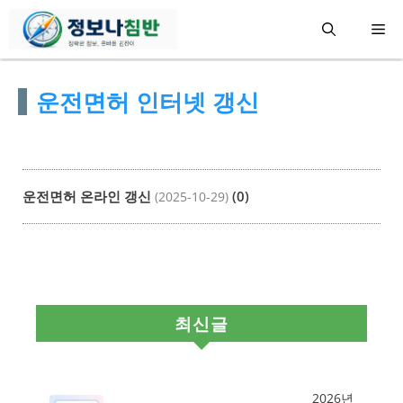
컨
메
텐
츠
뉴
운전면허 인터넷 갱신
로
건
너
뛰
운전면허 온라인 갱신
(0)
(2025-10-29)
기
최신글
2026년