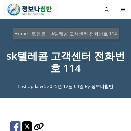
컨
메
텐
츠
뉴
로
Home
-
트렌트
-
sk텔레콤 고객센터 전화번호 114
건
너
sk텔레콤 고객센터 전화번
뛰
호 114
기
Last Updated: 2025년 12월 04일
By
정보나침반