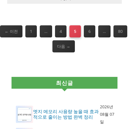
페
페
페
페
페
←
이전
1
…
4
5
6
…
80
이
이
이
이
이
지
지
지
지
지
다음
→
최신글
2026년
엣지 메모리 사용량 높을 때 효과
08월 07
적으로 줄이는 방법 완벽 정리
일