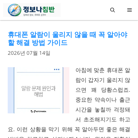
컨
메
텐
츠
뉴
휴대폰 알람이 울리지 않을 때 꼭 알아야
로
할 해결 방법 가이드
건
2026년 07월 14일
너
뛰
아침에 맞춘 휴대폰 알
기
람이 갑자기 울리지 않
으면 꽤 당황스럽죠.
중요한 약속이나 출근
시간을 놓칠까 걱정돼
서 초조해지기도 하고
요. 이런 상황을 막기 위해 꼭 알아두면 좋은 해결