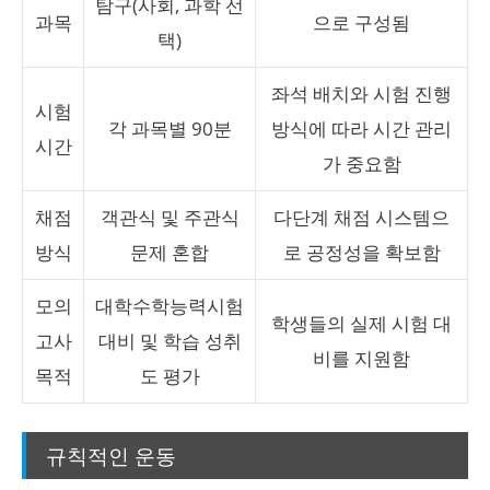
탐구(사회, 과학 선
과목
으로 구성됨
택)
좌석 배치와 시험 진행
시험
각 과목별 90분
방식에 따라 시간 관리
시간
가 중요함
채점
객관식 및 주관식
다단계 채점 시스템으
방식
문제 혼합
로 공정성을 확보함
모의
대학수학능력시험
학생들의 실제 시험 대
고사
대비 및 학습 성취
비를 지원함
목적
도 평가
규칙적인 운동