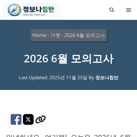
컨
메
텐
츠
뉴
로
Home
-
가젯
-
2026 6월 모의고사
건
너
2026 6월 모의고사
뛰
기
Last Updated: 2025년 11월 25일
By
정보나침반