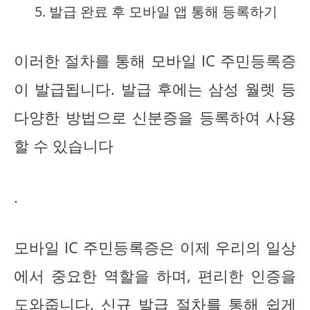
발급 완료 후 모바일 앱 통해 등록하기
이러한 절차를 통해 모바일 IC 주민등록증
이 발급됩니다. 발급 후에는 삼성 월렛 등
다양한 방법으로 신분증을 등록하여 사용
할 수 있습니다
.
모바일 IC 주민등록증은 이제 우리의 일상
에서 중요한 역할을 하며, 편리한 인증을
도와줍니다. 신규 발급 절차를 통해 쉽게