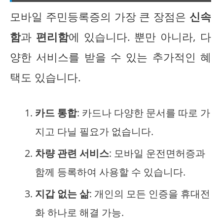
모바일 주민등록증의 가장 큰 장점은
신속
함
과
편리함
에 있습니다. 뿐만 아니라, 다
양한 서비스를 받을 수 있는 추가적인 혜
택도 있습니다.
카드 통합
: 카드나 다양한 문서를 따로 가
지고 다닐 필요가 없습니다.
차량 관련 서비스
: 모바일 운전면허증과
함께 등록하여 사용할 수 있습니다.
지갑 없는 삶
: 개인의 모든 인증을 휴대전
화 하나로 해결 가능.