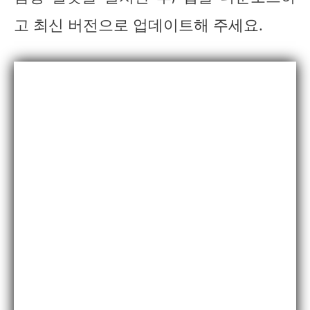
고 최신 버전으로 업데이트해 주세요.