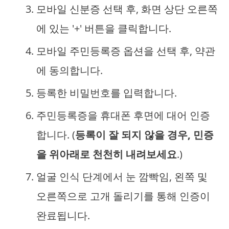
모바일 신분증 선택 후, 화면 상단 오른쪽
에 있는 '+' 버튼을 클릭합니다.
모바일 주민등록증 옵션을 선택 후, 약관
에 동의합니다.
등록한 비밀번호를 입력합니다.
주민등록증을 휴대폰 후면에 대어 인증
합니다. (
등록이 잘 되지 않을 경우, 민증
을 위아래로 천천히 내려보세요
.)
얼굴 인식 단계에서 눈 깜빡임, 왼쪽 및
오른쪽으로 고개 돌리기를 통해 인증이
완료됩니다.