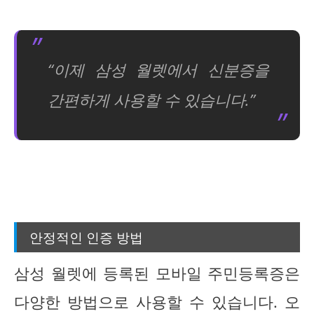
“이제 삼성 월렛에서 신분증을
간편하게 사용할 수 있습니다.”
안정적인 인증 방법
삼성 월렛에 등록된 모바일 주민등록증은
다양한 방법으로 사용할 수 있습니다. 오