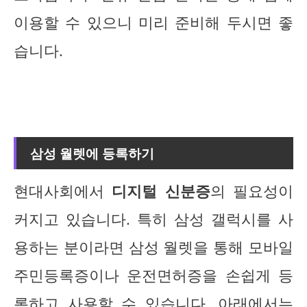
이용할 수 있으니 미리 준비해 두시면 좋
습니다.
삼성 월렛에 등록하기
현대사회에서
디지털 신분증
의 필요성이
커지고 있습니다. 특히 삼성 갤럭시를 사
용하는 분이라면 삼성 월렛을 통해 모바일
주민등록증이나 운전면허증을 손쉽게 등
록하고 사용할 수 있습니다. 아래에서는