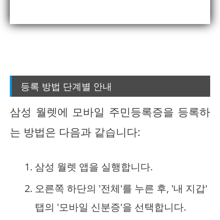
등록 방법 단계별 안내
삼성 월렛에 모바일 주민등록증을 등록하
는 방법은 다음과 같습니다:
삼성 월렛 앱을 실행합니다.
오른쪽 하단의 '전체'를 누른 후, '내 지갑'
탭의 '모바일 신분증'을 선택합니다.