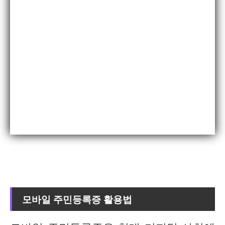
모바일 주민등록증 활용법