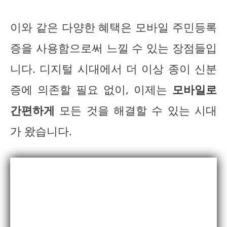
이와 같은 다양한 혜택은 모바일 주민등록
증을 사용함으로써 느낄 수 있는 장점들입
니다. 디지털 시대에서 더 이상 종이 신분
증에 의존할 필요 없이, 이제는
모바일로
간편하게
모든 것을 해결할 수 있는 시대
가 왔습니다.