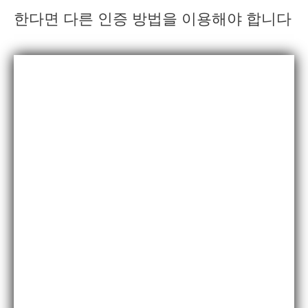
한다면 다른 인증 방법을 이용해야 합니다