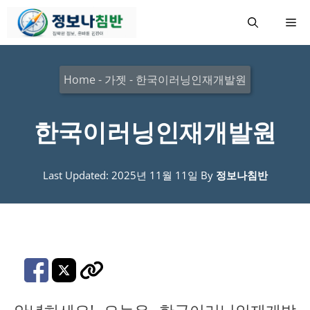
컨
메
텐
츠
뉴
로
Home
-
가젯
-
한국이러닝인재개발원
건
너
한국이러닝인재개발원
뛰
기
Last Updated: 2025년 11월 11일
By
정보나침반