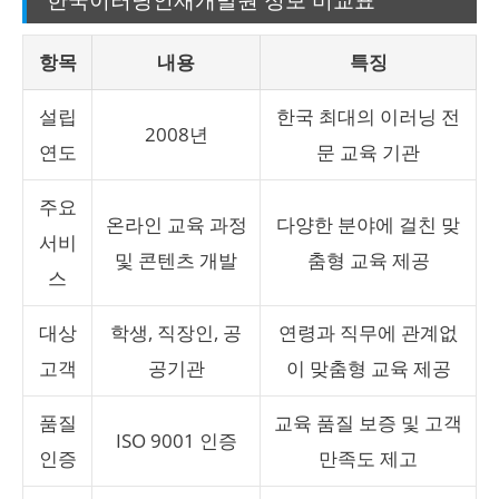
항목
내용
특징
설립
한국 최대의 이러닝 전
2008년
연도
문 교육 기관
주요
온라인 교육 과정
다양한 분야에 걸친 맞
서비
및 콘텐츠 개발
춤형 교육 제공
스
대상
학생, 직장인, 공
연령과 직무에 관계없
고객
공기관
이 맞춤형 교육 제공
품질
교육 품질 보증 및 고객
ISO 9001 인증
인증
만족도 제고