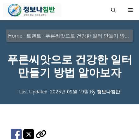
컨
메
텐
츠
뉴
로
Home
-
트렌트
-
푸른씨앗으로 건강한 일터 만들기 방법 알아보자
건
너
푸른씨앗으로 건강한 일터
뛰
만들기 방법 알아보자
기
Last Updated: 2025년 09월 19일
By
정보나침반