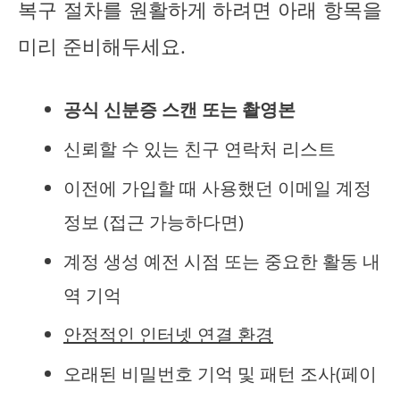
복구 절차를 원활하게 하려면 아래 항목을
미리 준비해두세요.
공식 신분증 스캔 또는 촬영본
신뢰할 수 있는 친구 연락처 리스트
이전에 가입할 때 사용했던 이메일 계정
정보 (접근 가능하다면)
계정 생성 예전 시점 또는 중요한 활동 내
역 기억
안정적인 인터넷 연결 환경
오래된 비밀번호 기억 및 패턴 조사(페이