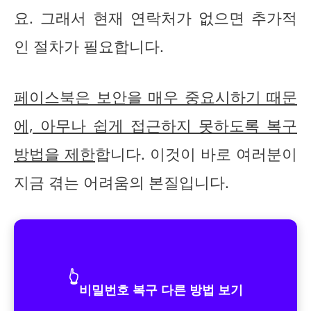
요. 그래서 현재 연락처가 없으면 추가적
인 절차가 필요합니다.
페이스북은 보안을 매우 중요시하기 때문
에, 아무나 쉽게 접근하지 못하도록 복구
방법을 제한
합니다. 이것이 바로 여러분이
지금 겪는 어려움의 본질입니다.
👆
비밀번호 복구 다른 방법 보기