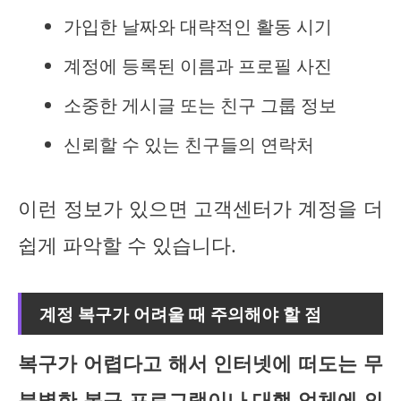
가입한 날짜와 대략적인 활동 시기
계정에 등록된 이름과 프로필 사진
소중한 게시글 또는 친구 그룹 정보
신뢰할 수 있는 친구들의 연락처
이런 정보가 있으면 고객센터가 계정을 더
쉽게 파악할 수 있습니다.
계정 복구가 어려울 때 주의해야 할 점
복구가 어렵다고 해서 인터넷에 떠도는 무
분별한 복구 프로그램이나 대행 업체에 의