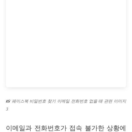
📸 페이스북 비밀번호 찾기 이메일 전화번호 없을 때 관련 이미지
3
이메일과 전화번호가 접속 불가한 상황에