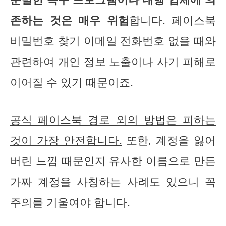
존하는 것은 매우 위험
합니다. 페이스북
비밀번호 찾기 이메일 전화번호 없을 때와
관련하여 개인 정보 노출이나 사기 피해로
이어질 수 있기 때문이죠.
공식 페이스북 경로 외의 방법은 피하는
것이 가장 안전합니다.
또한, 계정을 잃어
버린 느낌 때문인지 유사한 이름으로 만든
가짜 계정을 사칭하는 사례도 있으니 꼭
주의를 기울여야 합니다.