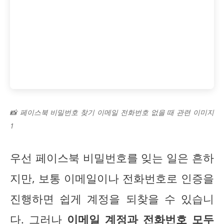
📸 페이스북 비밀번호 찾기 이메일 전화번호 없을 때 관련 이미지
1
우선 페이스북 비밀번호를 잊는 일은 흔하
지만, 보통 이메일이나 전화번호로 인증을
진행하면 쉽게 계정을 되찾을 수 있습니
다. 그러나
이메일 계정과 전화번호 모두