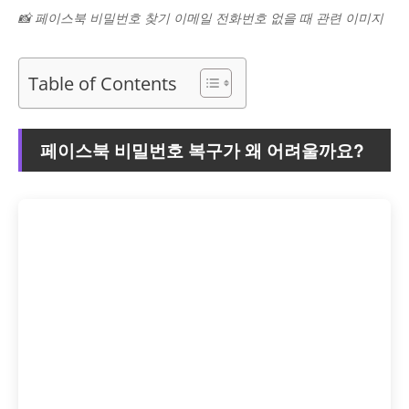
📸 페이스북 비밀번호 찾기 이메일 전화번호 없을 때 관련 이미지
Table of Contents
페이스북 비밀번호 복구가 왜 어려울까요?