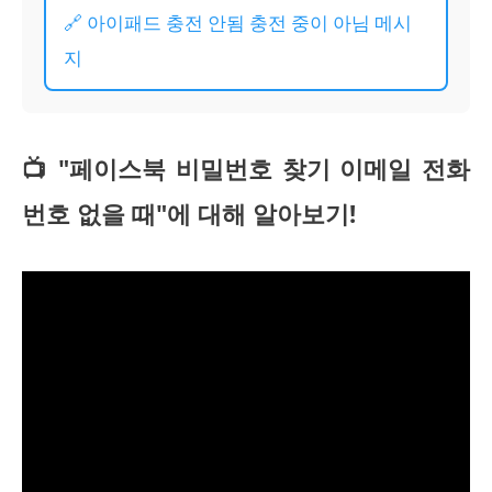
🔗 아이패드 충전 안됨 충전 중이 아님 메시
지
📺 "페이스북 비밀번호 찾기 이메일 전화
번호 없을 때"에 대해 알아보기!