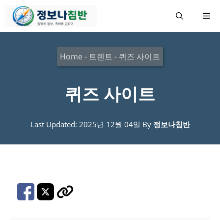
컨
메
텐
츠
뉴
로
Home
-
트렌트
-
퀴즈 사이트
건
너
퀴즈 사이트
뛰
기
Last Updated: 2025년 12월 04일
By
정보나침반