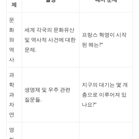
제
문
화
세계 각국의 문화유산
프랑스 혁명이 시작
와
및 역사적 사건에 대한
된 해는?”
역
문제.
사
과
학
지구의 대기는 몇 개
생명체 및 우주 관련
과
층으로 이루어져 있
질문들.
자
나요?”
연
영