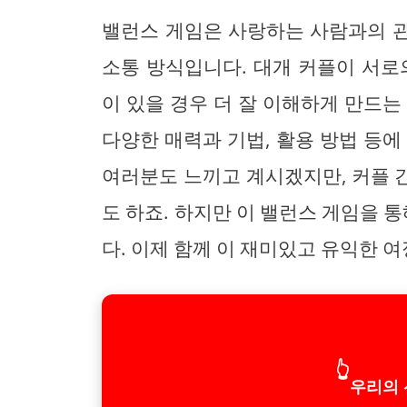
밸런스 게임은 사랑하는 사람과의 
소통 방식입니다. 대개 커플이 서로
이 있을 경우 더 잘 이해하게 만드는
다양한 매력과 기법, 활용 방법 등에
여러분도 느끼고 계시겠지만, 커플 
도 하죠. 하지만 이 밸런스 게임을 통
다. 이제 함께 이 재미있고 유익한 
👆
우리의 