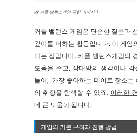
📸 커플 밸런스게임 관련 이미지 1
커플 밸런스 게임은 단순한 질문과 
깊이를 더하는 활동입니다. 이 게임
다는 점입니다. 커플 밸런스게임의 
도움을 주고, 상대방의 생각이나 감
들어, '가장 좋아하는 데이트 장소는
의 취향을 탐색할 수 있죠.
이러한 
데 큰 도움이 됩니다.
게임의 기본 규칙과 진행 방법