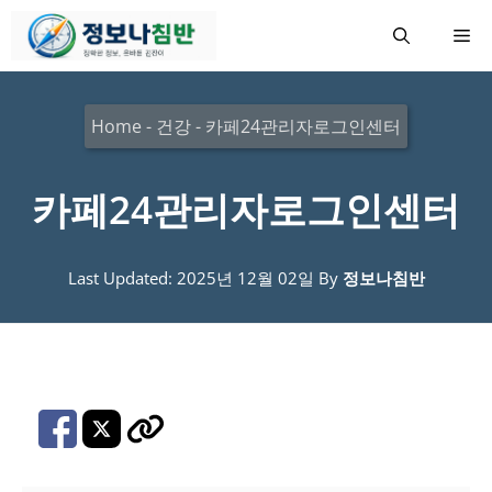
컨
메
텐
츠
뉴
로
Home
-
건강
-
카페24관리자로그인센터
건
너
카페24관리자로그인센터
뛰
기
Last Updated: 2025년 12월 02일
By
정보나침반