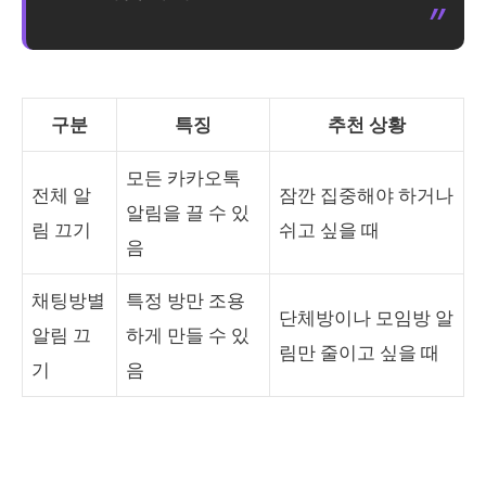
구분
특징
추천 상황
모든 카카오톡
전체 알
잠깐 집중해야 하거나
알림을 끌 수 있
림 끄기
쉬고 싶을 때
음
채팅방별
특정 방만 조용
단체방이나 모임방 알
알림 끄
하게 만들 수 있
림만 줄이고 싶을 때
기
음