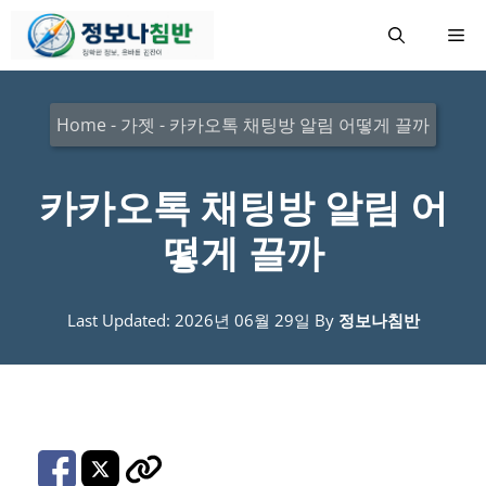
컨
메
텐
츠
뉴
로
Home
-
가젯
-
카카오톡 채팅방 알림 어떻게 끌까
건
너
카카오톡 채팅방 알림 어
뛰
떻게 끌까
기
Last Updated: 2026년 06월 29일
By
정보나침반