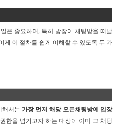
일은 중요하며, 특히 방장이 채팅방을 떠날
이제 이 절차를 쉽게 이해할 수 있도록 두 가
 위해서는
가장 먼저 해당 오픈채팅방에 입장
 권한을 넘기고자 하는 대상이 이미 그 채팅