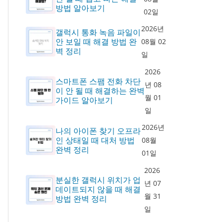
방법 알아보기
02일
2026년
갤럭시 통화 녹음 파일이
안 보일 때 해결 방법 완
08월 02
벽 정리
일
2026
스마트폰 스팸 전화 차단
년 08
이 안 될 때 해결하는 완벽
월 01
가이드 알아보기
일
2026년
나의 아이폰 찾기 오프라
인 상태일 때 대처 방법
08월
완벽 정리
01일
2026
분실한 갤럭시 위치가 업
년 07
데이트되지 않을 때 해결
월 31
방법 완벽 정리
일