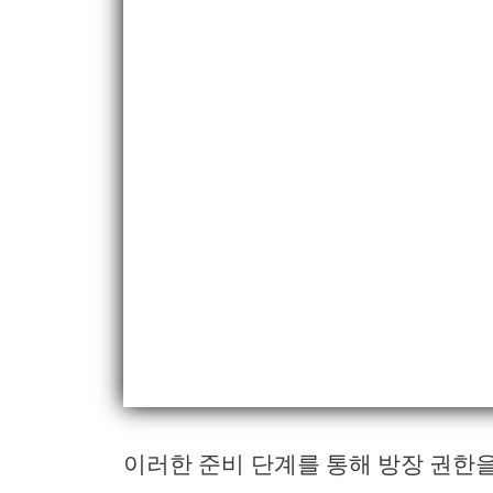
이러한 준비 단계를 통해 방장 권한