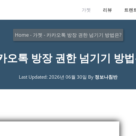
가젯
리뷰
트렌
Home
-
가젯
-
카카오톡 방장 권한 넘기기 방법은?
카오톡 방장 권한 넘기기 방법
Last Updated: 2026년 06월 30일
By
정보나침반