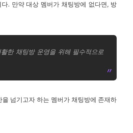
다. 만약 대상 멤버가 채팅방에 없다면, 방
원활한 채팅방 운영을 위해 필수적으로
한을 넘기고자 하는 멤버가 채팅방에 존재하