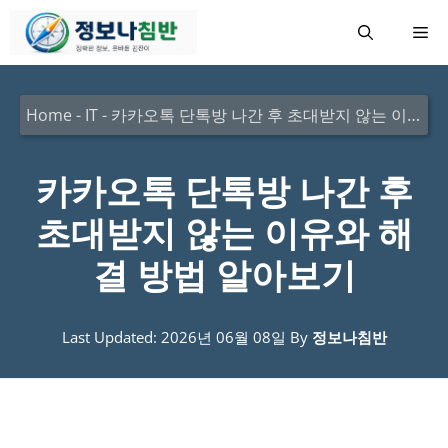
컨
메
텐
츠
뉴
로
Home
-
IT
-
카카오톡 단톡방 나간 후 초대받지 않는 이유와 해결 방법 알아보기
건
너
카카오톡 단톡방 나간 후
뛰
초대받지 않는 이유와 해
기
결 방법 알아보기
Last Updated: 2026년 06월 08일
By
정보나침반