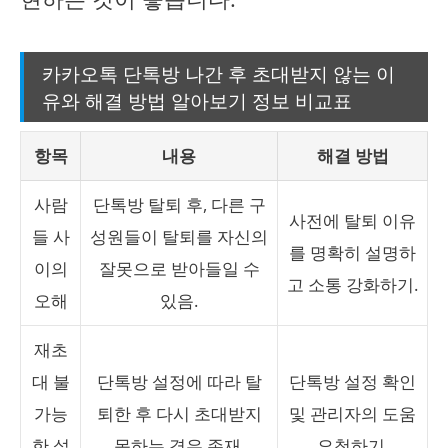
카카오톡 단톡방 나간 후 초대받지 않는 이
유와 해결 방법 알아보기 정보 비교표
항목
내용
해결 방법
사람
단톡방 탈퇴 후, 다른 구
사전에 탈퇴 이유
들 사
성원들이 탈퇴를 자신의
를 명확히 설명하
이의
잘못으로 받아들일 수
고 소통 강화하기.
오해
있음.
재초
대 불
단톡방 설정에 따라 탈
단톡방 설정 확인
가능
퇴한 후 다시 초대받지
및 관리자의 도움
한 설
못하는 경우 존재.
요청하기.