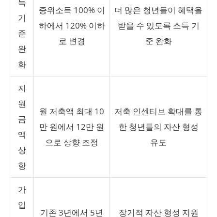
득
중위소득 100% 이
더 많은 청년들이 혜택을
기
하에서 120% 이하
받을 수 있도록 소득 기
준
로 변경
준 완화
완
화
지
원
월 저축액 최대 10
저축 인센티브 확대를 통
금
만 원에서 12만 원
한 청년들의 자산 형성
액
으로 상향 조정
유도
상
향
가
입
기존 3년에서 5년
장기적 자산 형성 지원