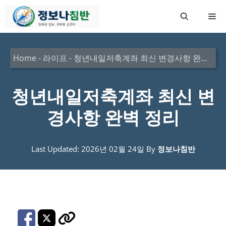
컨
메
텐
츠
뉴
로
Home
-
라이프
-
청년내일저축계좌 최신 변경사항 완벽 정리
건
너
청년내일저축계좌 최신 변
뛰
경사항 완벽 정리
기
Last Updated: 2026년 02월 24일
By
정보나침반