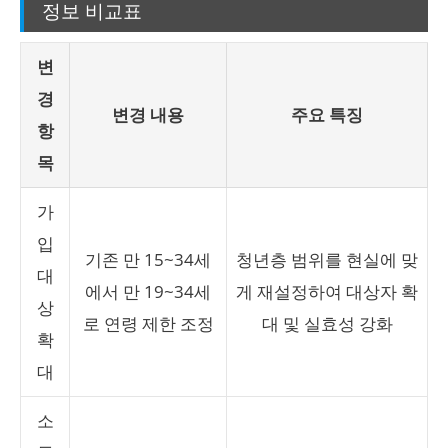
정보 비교표
변
경
변경 내용
주요 특징
항
목
가
입
기존 만 15~34세
청년층 범위를 현실에 맞
대
에서 만 19~34세
게 재설정하여 대상자 확
상
로 연령 제한 조정
대 및 실효성 강화
확
대
소