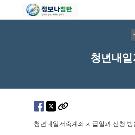
컨
텐
츠
로
건
너
청년내일
뛰
기
청년내일저축계좌 지급일과 신청 방법