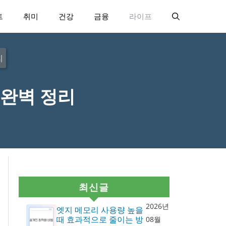
트
취미
건강
금융
라이프
리
완벽 정리
최신글
2026년
엣지 메모리 사용량 높을
때 효과적으로 줄이는 방
08월