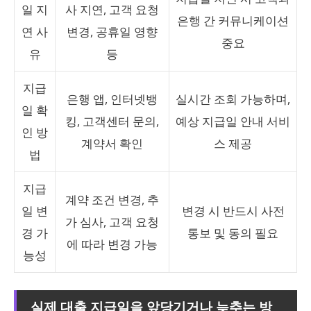
일 지
사 지연, 고객 요청
은행 간 커뮤니케이션
연 사
변경, 공휴일 영향
중요
유
등
지급
은행 앱, 인터넷뱅
실시간 조회 가능하며,
일 확
킹, 고객센터 문의,
예상 지급일 안내 서비
인 방
계약서 확인
스 제공
법
지급
계약 조건 변경, 추
일 변
변경 시 반드시 사전
가 심사, 고객 요청
경 가
통보 및 동의 필요
에 따라 변경 가능
능성
실제 대출 지급일을 앞당기거나 늦추는 방