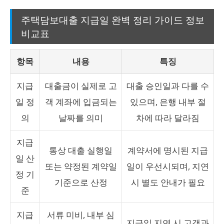
주택담보대출 지급일 완벽 정리 가이드 정보
비교표
항목
내용
특징
지급
대출금이 실제로 고
대출 승인일과 다를 수
일 정
객 계좌에 입금되는
있으며, 은행 내부 절
의
날짜를 의미
차에 따라 달라짐
지급
통상 대출 실행일
계약서에 명시된 지급
일 산
또는 약정된 계약일
일이 우선시되며, 지연
정 기
기준으로 산정
시 별도 안내가 필요
준
지급
서류 미비, 내부 심
지급일 지연 시 고객과