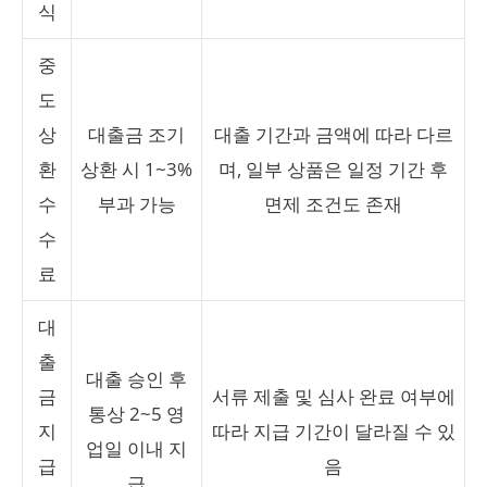
식
중
도
상
대출금 조기
대출 기간과 금액에 따라 다르
환
상환 시 1~3%
며, 일부 상품은 일정 기간 후
수
부과 가능
면제 조건도 존재
수
료
대
출
대출 승인 후
금
서류 제출 및 심사 완료 여부에
통상 2~5 영
지
따라 지급 기간이 달라질 수 있
업일 이내 지
급
음
급