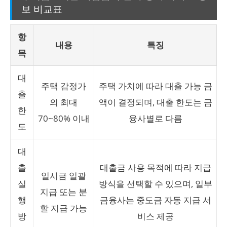
보 비교표
항
내용
특징
목
대
주택 감정가
주택 가치에 따라 대출 가능 금
출
의 최대
액이 결정되며, 대출 한도는 금
한
70~80% 이내
융사별로 다름
도
대
출
대출금 사용 목적에 따라 지급
일시금 일괄
실
방식을 선택할 수 있으며, 일부
지급 또는 분
행
금융사는 중도금 자동 지급 서
할 지급 가능
방
비스 제공