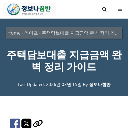
컨
메
텐
츠
뉴
로
Home
-
라이프
-
주택담보대출 지급금액 완벽 정리 가이드
건
너
주택담보대출 지급금액 완
뛰
벽 정리 가이드
기
Last Updated: 2026년 03월 15일
By
정보나침반