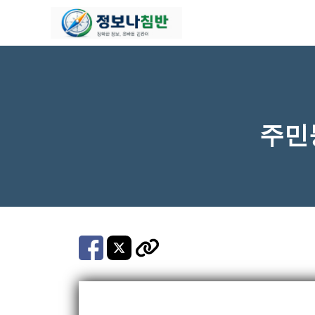
컨
텐
츠
로
건
너
주민
뛰
기