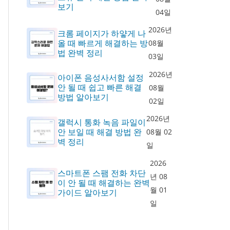
보기
04일
2026년
크롬 페이지가 하얗게 나
올 때 빠르게 해결하는 방
08월
법 완벽 정리
03일
2026년
아이폰 음성사서함 설정
안 될 때 쉽고 빠른 해결
08월
방법 알아보기
02일
2026년
갤럭시 통화 녹음 파일이
안 보일 때 해결 방법 완
08월 02
벽 정리
일
2026
스마트폰 스팸 전화 차단
년 08
이 안 될 때 해결하는 완벽
월 01
가이드 알아보기
일