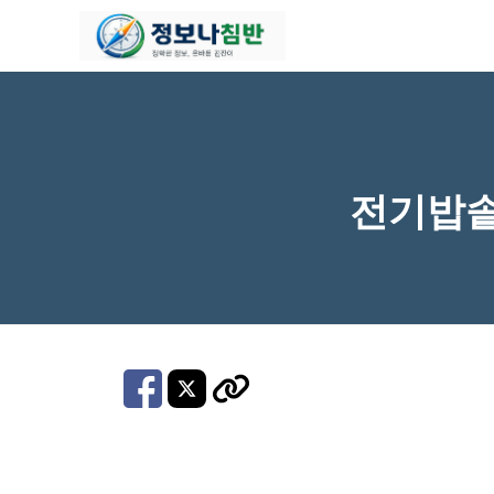
컨
텐
츠
로
건
너
전기밥솥
뛰
기