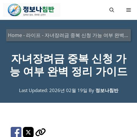
컨
메
텐
츠
뉴
로
Home
-
라이프
-
자녀장려금 중복 신청 가능 여부 완벽 정리 가이드
건
너
자녀장려금 중복 신청 가
뛰
능 여부 완벽 정리 가이드
기
Last Updated: 2026년 02월 19일
By
정보나침반