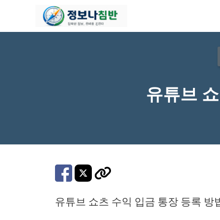
컨
텐
츠
로
건
너
유튜브 쇼
뛰
기
유튜브 쇼츠 수익 입금 통장 등록 방