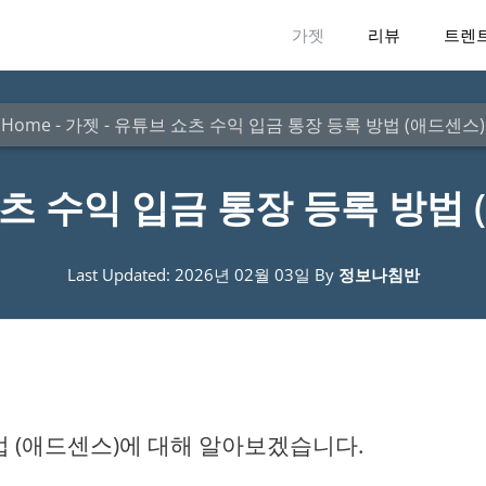
가젯
리뷰
트렌
Home
-
가젯
-
유튜브 쇼츠 수익 입금 통장 등록 방법 (애드센스)
츠 수익 입금 통장 등록 방법 
Last Updated: 2026년 02월 03일
By
정보나침반
법 (애드센스)에 대해 알아보겠습니다.