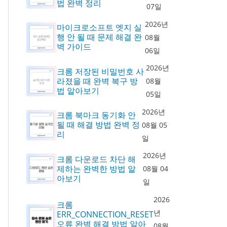
법 완벽 정리
07일
2026년
마이크로소프트 엣지 실
행 안 될 때 문제 해결 완
08월
벽 가이드
06일
2026년
크롬 저장된 비밀번호 사
라졌을 때 완벽 복구 방
08월
법 알아보기
05일
2026년
크롬 북마크 동기화 안
될 때 해결 방법 완벽 정
08월 05
리
일
2026년
크롬 다운로드 차단 해
제하는 완벽한 방법 알
08월 04
아보기
일
2026
크롬
년
ERR_CONNECTION_RESET
오류 완벽 해결 방법 알아
08월