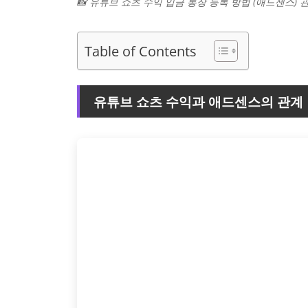
📸 유튜브 쇼츠 수익 입금 통장 등록 방법 (애드센스) 
Table of Contents
유튜브 쇼츠 수익과 애드센스의 관계