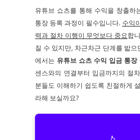
유튜브 쇼츠를 통해 수익을 창출
통장 등록 과정이 필수입니다.
수익이
력과 절차 이행이 무엇보다 중요
합니
질 수 있지만, 차근차근 단계를 밟으
에서는
유튜브 쇼츠 수익 입금 통장
센스와의 연결부터 입금까지의 절차
분들도 이해하기 쉽도록 친절하게 설
라해 보실까요?
👆