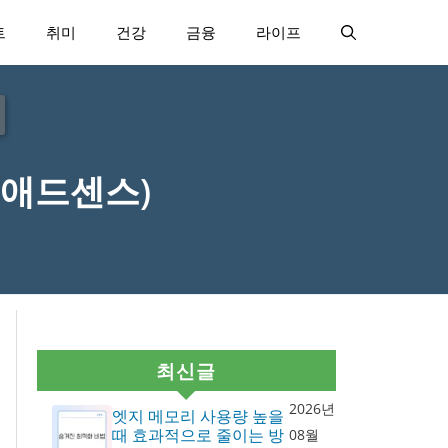
트
취미
건강
금융
라이프
(애드센스)
최신글
2026년
엣지 메모리 사용량 높을
때 효과적으로 줄이는 방
08월