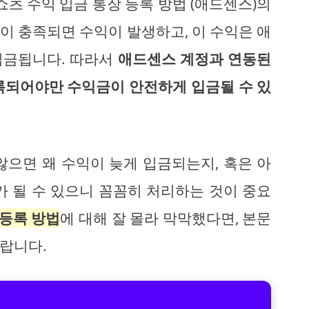
쇼츠 수익 입금 통장 등록 방법 (애드센스)의
이 충족되면 수익이 발생하고, 이 수익은 애
입금됩니다. 따라서
애드센스 계정과 연동된
록되어야만 수익금이 안전하게 입금될 수 있
않으면 왜 수익이 늦게 입금되는지, 혹은 아
가 될 수 있으니 꼼꼼히 처리하는 것이 중요
 등록 방법
에 대해 잘 몰라 막막했다면, 본문
랍니다.