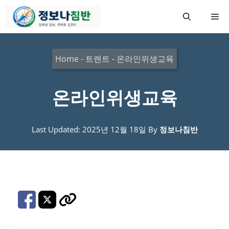
컨
메
텐
츠
뉴
로
Home
-
트렌트
-
온라인위생교육
건
너
온라인위생교육
뛰
기
Last Updated: 2025년 12월 18일
By
정보나침반