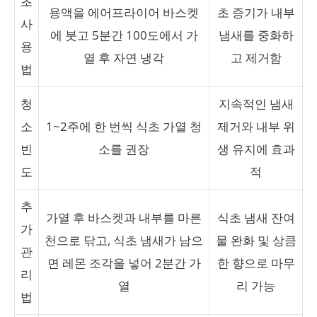
초
용액을 에어프라이어 바스켓
초 증기가 내부
사
에 붓고 5분간 100도에서 가
냄새를 중화하
용
열 후 자연 냉각
고 제거함
법
청
지속적인 냄새
소
1~2주에 한 번씩 식초 가열 청
제거와 내부 위
빈
소를 권장
생 유지에 효과
도
적
추
가열 후 바스켓과 내부를 마른
식초 냄새 잔여
가
천으로 닦고, 식초 냄새가 남으
물 완화 및 상큼
관
면 레몬 조각을 넣어 2분간 가
한 향으로 마무
리
열
리 가능
법