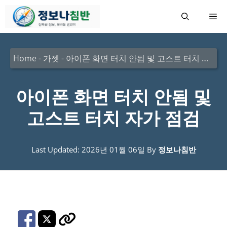
컨
메
텐
츠
뉴
로
Home
-
가젯
-
아이폰 화면 터치 안됨 및 고스트 터치 자가 점검
건
너
아이폰 화면 터치 안됨 및
뛰
고스트 터치 자가 점검
기
Last Updated: 2026년 01월 06일
By
정보나침반