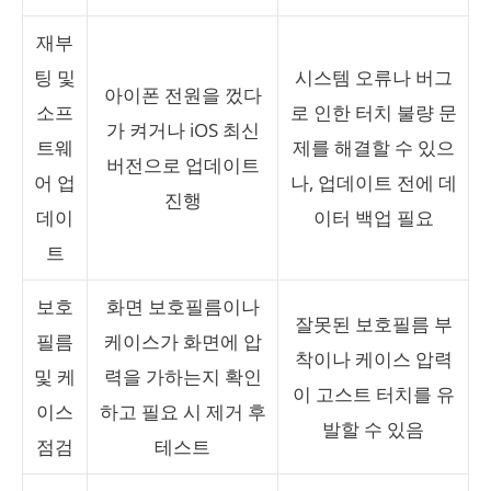
재부
팅 및
시스템 오류나 버그
아이폰 전원을 껐다
소프
로 인한 터치 불량 문
가 켜거나 iOS 최신
트웨
제를 해결할 수 있으
버전으로 업데이트
어 업
나, 업데이트 전에 데
진행
데이
이터 백업 필요
트
보호
화면 보호필름이나
잘못된 보호필름 부
필름
케이스가 화면에 압
착이나 케이스 압력
및 케
력을 가하는지 확인
이 고스트 터치를 유
이스
하고 필요 시 제거 후
발할 수 있음
점검
테스트