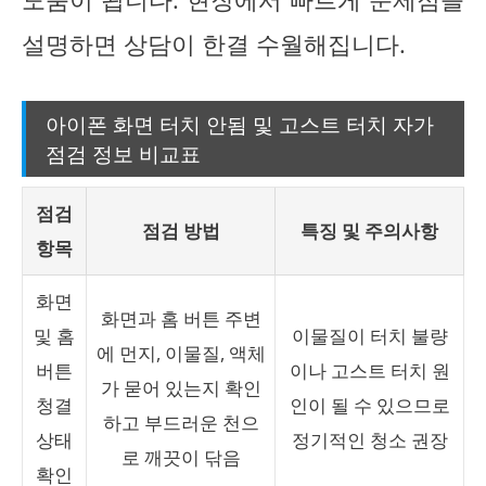
설명하면 상담이 한결 수월해집니다.
아이폰 화면 터치 안됨 및 고스트 터치 자가
점검 정보 비교표
점검
점검 방법
특징 및 주의사항
항목
화면
화면과 홈 버튼 주변
및 홈
이물질이 터치 불량
에 먼지, 이물질, 액체
버튼
이나 고스트 터치 원
가 묻어 있는지 확인
청결
인이 될 수 있으므로
하고 부드러운 천으
상태
정기적인 청소 권장
로 깨끗이 닦음
확인