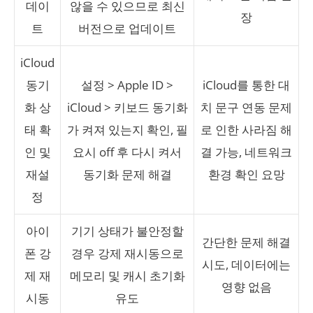
데이
않을 수 있으므로 최신
장
트
버전으로 업데이트
iCloud
동기
설정 > Apple ID >
iCloud를 통한 대
화 상
iCloud > 키보드 동기화
치 문구 연동 문제
태 확
가 켜져 있는지 확인, 필
로 인한 사라짐 해
인 및
요시 off 후 다시 켜서
결 가능, 네트워크
재설
동기화 문제 해결
환경 확인 요망
정
아이
기기 상태가 불안정할
간단한 문제 해결
폰 강
경우 강제 재시동으로
시도, 데이터에는
제 재
메모리 및 캐시 초기화
영향 없음
시동
유도