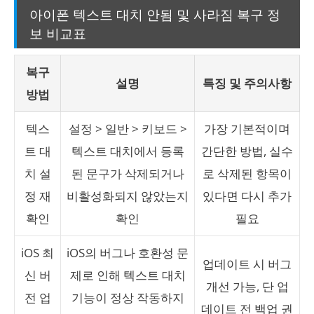
아이폰 텍스트 대치 안됨 및 사라짐 복구 정
보 비교표
복구
설명
특징 및 주의사항
방법
텍스
설정 > 일반 > 키보드 >
가장 기본적이며
트 대
텍스트 대치에서 등록
간단한 방법, 실수
치 설
된 문구가 삭제되거나
로 삭제된 항목이
정 재
비활성화되지 않았는지
있다면 다시 추가
확인
확인
필요
iOS 최
iOS의 버그나 호환성 문
업데이트 시 버그
신 버
제로 인해 텍스트 대치
개선 가능, 단 업
전 업
기능이 정상 작동하지
데이트 전 백업 권