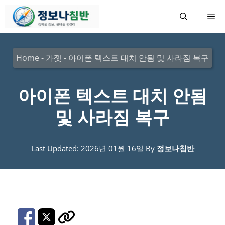
컨
메
텐
츠
뉴
로
Home
-
가젯
-
아이폰 텍스트 대치 안됨 및 사라짐 복구
건
너
아이폰 텍스트 대치 안됨
뛰
및 사라짐 복구
기
Last Updated: 2026년 01월 16일
By
정보나침반