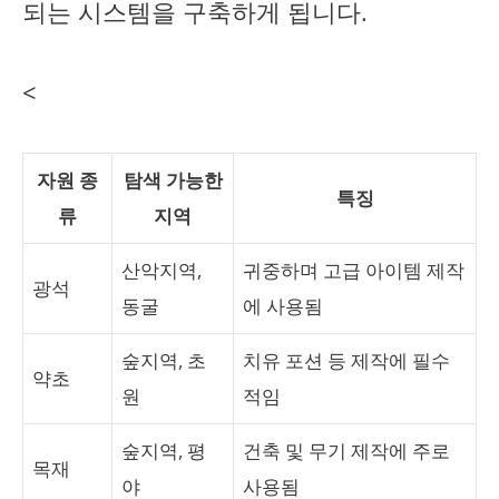
되는 시스템을 구축하게 됩니다.
<
자원 종
탐색 가능한
특징
류
지역
산악지역,
귀중하며 고급 아이템 제작
광석
동굴
에 사용됨
숲지역, 초
치유 포션 등 제작에 필수
약초
원
적임
숲지역, 평
건축 및 무기 제작에 주로
목재
야
사용됨