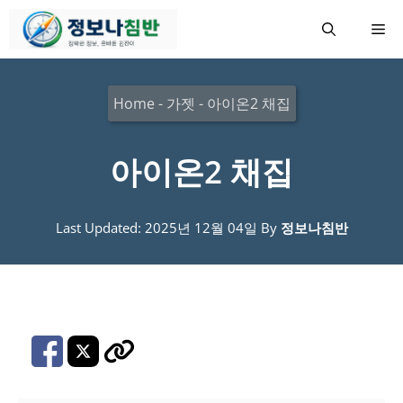
컨
메
텐
츠
뉴
로
Home
-
가젯
-
아이온2 채집
건
너
아이온2 채집
뛰
기
Last Updated: 2025년 12월 04일
By
정보나침반