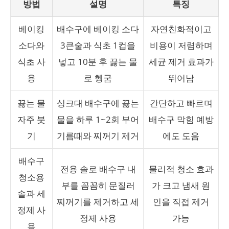
방법
설명
특징
베이킹
배수구에 베이킹 소다
자연친화적이고
소다와
3큰술과 식초 1컵을
비용이 저렴하며
식초 사
넣고 10분 후 끓는 물
세균 제거 효과가
용
로 헹굼
뛰어남
끓는 물
싱크대 배수구에 끓는
간단하고 빠르며
자주 붓
물을 하루 1~2회 부어
배수구 막힘 예방
기
기름때와 찌꺼기 제거
에도 도움
배수구
전용 솔로 배수구 내
물리적 청소 효과
청소용
부를 꼼꼼히 문질러
가 크고 냄새 원
솔과 세
찌꺼기를 제거하고 세
인을 직접 제거
정제 사
정제 사용
가능
용