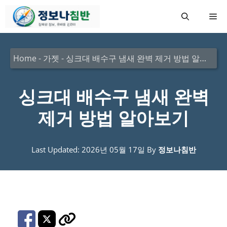
컨
메
텐
츠
뉴
로
Home
-
가젯
-
싱크대 배수구 냄새 완벽 제거 방법 알아보기
건
너
싱크대 배수구 냄새 완벽
뛰
제거 방법 알아보기
기
Last Updated: 2026년 05월 17일
By
정보나침반