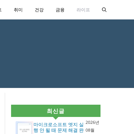
트
취미
건강
금융
라이프
최신글
2026년
마이크로소프트 엣지 실
행 안 될 때 문제 해결 완
08월