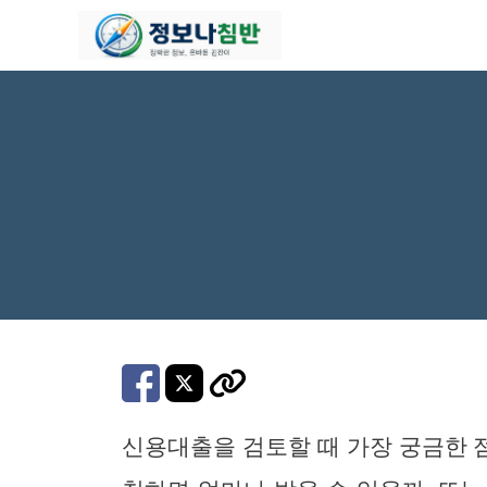
컨
텐
츠
로
건
너
뛰
기
신용대출을 검토할 때 가장 궁금한 점