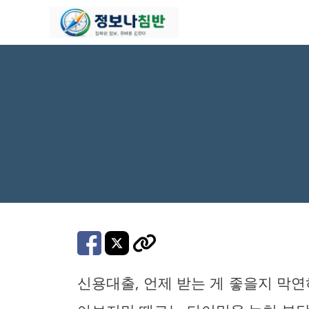
컨
텐
츠
로
건
너
뛰
기
신용대출, 언제 받는 게 좋을지 막