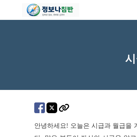
컨
텐
츠
로
건
너
시
뛰
기
안녕하세요! 오늘은 시급과 월급을