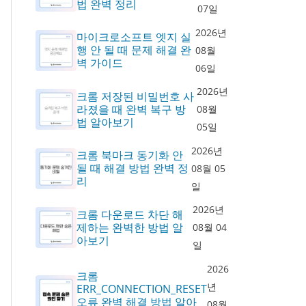
법 완벽 정리
07일
2026년
마이크로소프트 엣지 실
행 안 될 때 문제 해결 완
08월
벽 가이드
06일
2026년
크롬 저장된 비밀번호 사
라졌을 때 완벽 복구 방
08월
법 알아보기
05일
2026년
크롬 북마크 동기화 안
될 때 해결 방법 완벽 정
08월 05
리
일
2026년
크롬 다운로드 차단 해
제하는 완벽한 방법 알
08월 04
아보기
일
2026
크롬
년
ERR_CONNECTION_RESET
오류 완벽 해결 방법 알아
08월