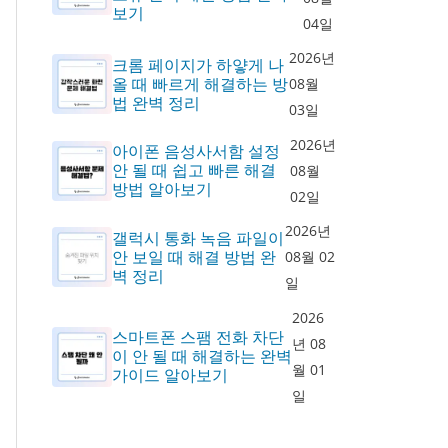
보기
04일
2026년
크롬 페이지가 하얗게 나
올 때 빠르게 해결하는 방
08월
법 완벽 정리
03일
2026년
아이폰 음성사서함 설정
안 될 때 쉽고 빠른 해결
08월
방법 알아보기
02일
2026년
갤럭시 통화 녹음 파일이
안 보일 때 해결 방법 완
08월 02
벽 정리
일
2026
스마트폰 스팸 전화 차단
년 08
이 안 될 때 해결하는 완벽
월 01
가이드 알아보기
일