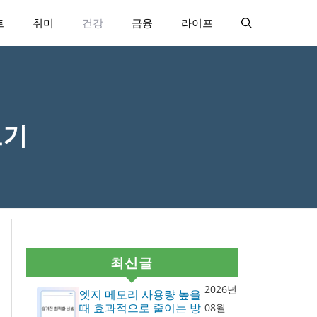
트
취미
건강
금융
라이프
보기
최신글
2026년
엣지 메모리 사용량 높을
때 효과적으로 줄이는 방
08월