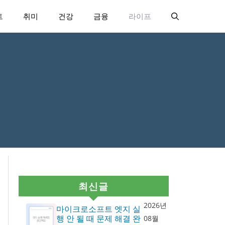
트
취미
건강
금융
라이프
최신글
2026년
마이크로소프트 엣지 실
행 안 될 때 문제 해결 완
08월