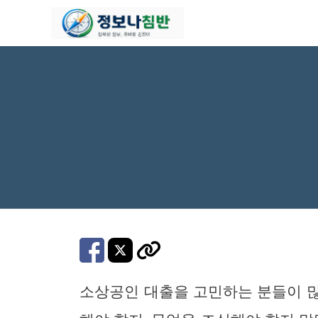
컨
텐
츠
로
건
너
뛰
기
소상공인 대출을 고민하는 분들이 