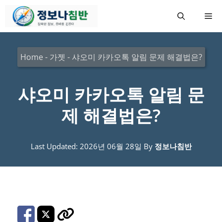
컨
메
텐
츠
뉴
로
Home
-
가젯
-
샤오미 카카오톡 알림 문제 해결법은?
건
너
샤오미 카카오톡 알림 문
뛰
제 해결법은?
기
Last Updated: 2026년 06월 28일
By
정보나침반