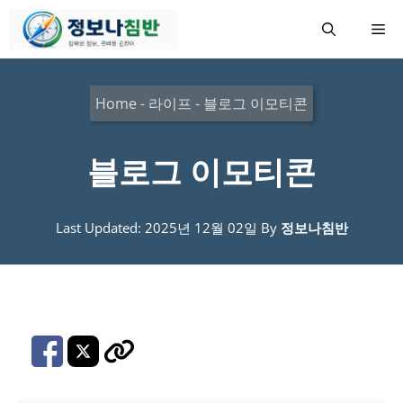
컨
메
텐
츠
뉴
로
Home
-
라이프
-
블로그 이모티콘
건
너
블로그 이모티콘
뛰
기
Last Updated: 2025년 12월 02일
By
정보나침반