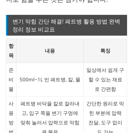
변기 막힘 간단 해결! 페트병 활용 방법 완벽
정리 정보 비교표
항
내용
특징
목
준
일상에서 쉽게 구
비
500ml~1L 빈 페트병, 칼, 물
할 수 있는 재료
물
로 간편함
사
페트병 바닥을 칼로 잘라내
간단한 원리로 막
용
고, 입구 쪽을 변기 구멍에
힌 부분에 압력
방
맞춰 눌러서 압력으로 막힘
전달, 도구 없이
법
을 뚫음
도 가능