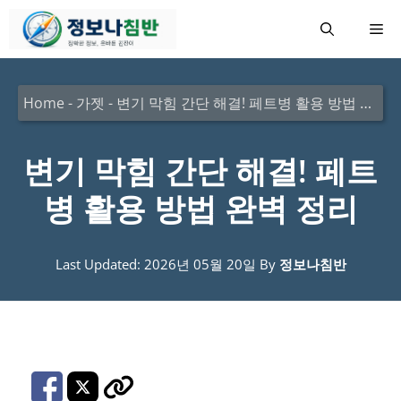
컨
메
텐
츠
뉴
로
Home
-
가젯
-
변기 막힘 간단 해결! 페트병 활용 방법 완벽 정리
건
너
변기 막힘 간단 해결! 페트
뛰
병 활용 방법 완벽 정리
기
Last Updated: 2026년 05월 20일
By
정보나침반