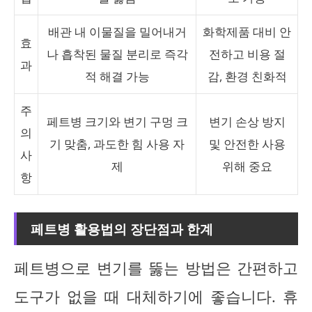
배관 내 이물질을 밀어내거
화학제품 대비 안
효
나 흡착된 물질 분리로 즉각
전하고 비용 절
과
적 해결 가능
감, 환경 친화적
주
페트병 크기와 변기 구멍 크
변기 손상 방지
의
기 맞춤, 과도한 힘 사용 자
및 안전한 사용
사
제
위해 중요
항
페트병 활용법의 장단점과 한계
페트병으로 변기를 뚫는 방법은 간편하고
도구가 없을 때 대체하기에 좋습니다. 휴