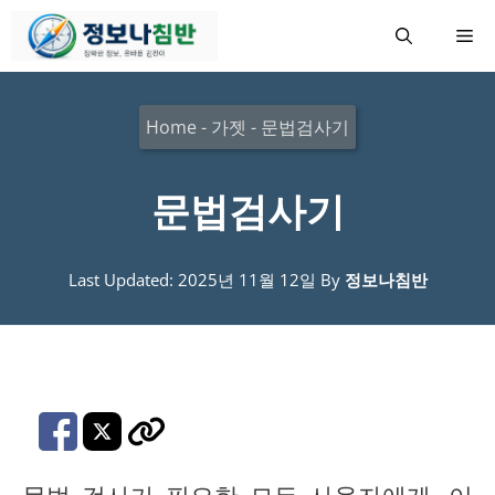
컨
메
텐
츠
뉴
로
Home
-
가젯
-
문법검사기
건
너
문법검사기
뛰
기
Last Updated: 2025년 11월 12일
By
정보나침반