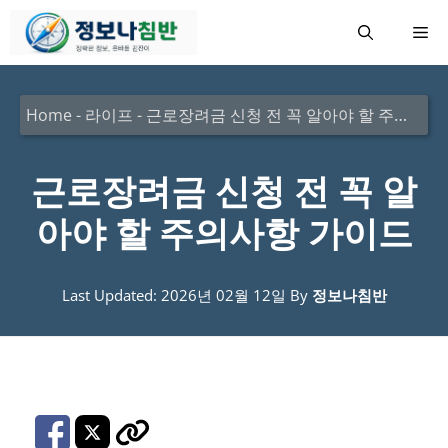
컨
메
텐
츠
뉴
로
Home
-
라이프
-
근로장려금 신청 전 꼭 알아야 할 주의사항 가이드
건
너
근로장려금 신청 전 꼭 알
뛰
아야 할 주의사항 가이드
기
Last Updated: 2026년 02월 12일
By
정보나침반