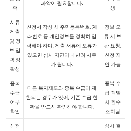
파악이 필요합니다.
족
생
서류
신청서 작성 시 주민등록번호, 계
정보 오
제출
좌번호 등 개인정보를 정확히 입
류 시 보
및 정
력해야 하며, 제출 서류에 오류가
완 요청,
보 입
있으면 심사 지연이나 반려 사유
신청 지
력 정
가 됩니다.
연 가능
확성
중복
중복 수
다른 복지제도와 중복 수급이 제
수급
급 적발
한되는 경우가 있어, 기존 수급 현
여부
시 환수
황을 반드시 확인해야 합니다.
확인
조치됨
신청
심사 결