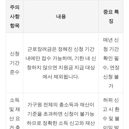
주의
중요 특
사항
내용
징
항목
매년 신
근로장려금은 정해진 신청 기간
청 기간
신청
내에만 접수 가능하며, 기한 내 신
확인 필
기간
청하지 않으면 지원금 지급 대상
수, 연장
준수
에서 제외됩니다.
신청 불
가
소득
허위 신
가구원 전체의 총소득과 재산이
및 재
고 시 환
기준을 초과하면 신청이 불가능
산 요
수 및 불
하므로 정확한 소득 신고와 재산
건 충
이익 발