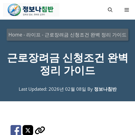
컨
메
텐
츠
뉴
로
Home
-
라이프
-
근로장려금 신청조건 완벽 정리 가이드
건
너
근로장려금 신청조건 완벽
뛰
정리 가이드
기
Last Updated: 2026년 02월 08일
By
정보나침반