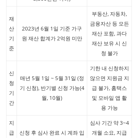
부동산, 자동차,
재
금융자산 등 모든
산
2023년 6월 1일 기준 가구
재산 포함, 과다
기
원 재산 합계가 2억원 미만
재산 보유 시 신
준
청 불가
기한 내 신청하지
신
매년 5월 1일 ~ 5월 31일 (정
않으면 지원금 지
청
기 신청), 반기별 신청 가능(4
급 불가, 홈택스
기
월, 10월)
및 모바일 앱 활
간
용 가능
지
심사 기간 약 3~4
급
신청 후 심사 완료 시 계좌 입
개월 소요, 지급