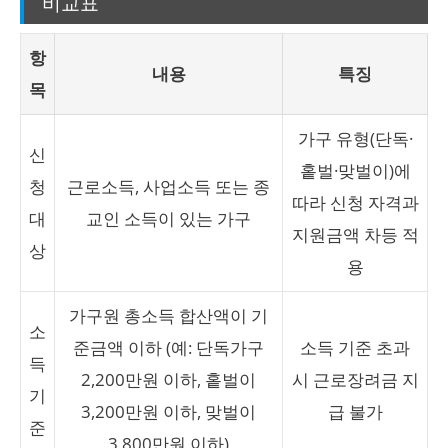
비교표
항
내용
특징
목
가구 유형(단독·
신
홑벌·맞벌이)에
청
근로소득, 사업소득 또는 종
따라 신청 자격과
대
교인 소득이 있는 가구
지원금액 차등 적
상
용
가구원 총소득 합산액이 기
소
준금액 이하 (예: 단독가구
소득 기준 초과
득
2,200만원 이하, 홑벌이
시 근로장려금 지
기
3,200만원 이하, 맞벌이
급 불가
준
3,800만원 이하)