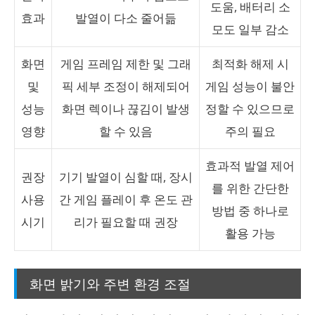
도움, 배터리 소
효과
발열이 다소 줄어듦
모도 일부 감소
화면
게임 프레임 제한 및 그래
최적화 해제 시
및
픽 세부 조정이 해제되어
게임 성능이 불안
성능
화면 렉이나 끊김이 발생
정할 수 있으므로
영향
할 수 있음
주의 필요
효과적 발열 제어
권장
기기 발열이 심할 때, 장시
를 위한 간단한
사용
간 게임 플레이 후 온도 관
방법 중 하나로
시기
리가 필요할 때 권장
활용 가능
화면 밝기와 주변 환경 조절