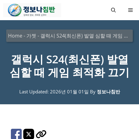
컨
메
텐
츠
뉴
로
Home
-
가젯
-
갤럭시 S24(최신폰) 발열 심할 때 게임 최적화 끄기
건
너
갤럭시 S24(최신폰) 발열
뛰
심할 때 게임 최적화 끄기
기
Last Updated: 2026년 01월 01일
By
정보나침반