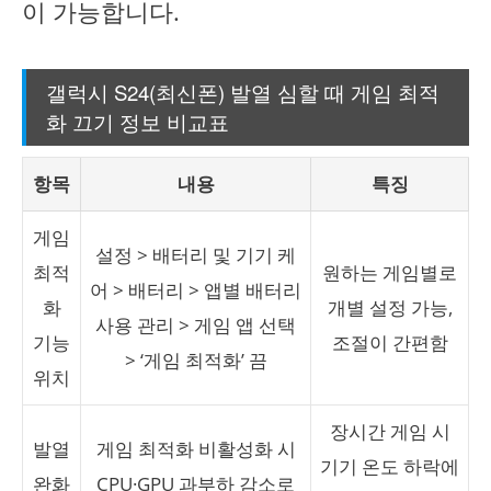
이 가능합니다.
갤럭시 S24(최신폰) 발열 심할 때 게임 최적
화 끄기 정보 비교표
항목
내용
특징
게임
설정 > 배터리 및 기기 케
최적
원하는 게임별로
어 > 배터리 > 앱별 배터리
화
개별 설정 가능,
사용 관리 > 게임 앱 선택
기능
조절이 간편함
> ‘게임 최적화’ 끔
위치
장시간 게임 시
발열
게임 최적화 비활성화 시
기기 온도 하락에
완화
CPU·GPU 과부하 감소로