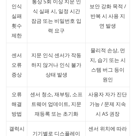
통상 5회 이상 지문 인
인식
보안 강화 목적 /
식 실패 시, 일정 시간
실패
반복 시 사용 지
잠금 또는 비밀번호 입
횟수
연 발생
력 요구
제한
물리적 손상, 먼
센서
지문 인식 센서가 작동
지, 습기 또는 시
오류
하지 않거나 인식 불가
스템 버그 등이
증상
상태 발생
원인
오류
센서 청소, 재부팅, 소프
사용자 자가 진단
해결
트웨어 업데이트, 지문
가능 / 문제 지속
방법
재등록 또는 초기화
시 AS 권장
갤럭시
센서 위치에 따라
기기별로 디스플레이