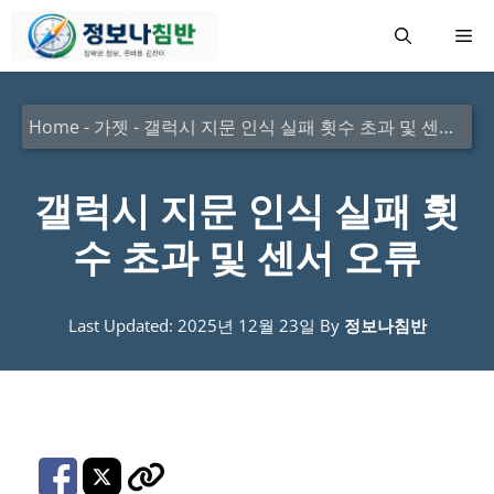
컨
메
텐
츠
뉴
로
Home
-
가젯
-
갤럭시 지문 인식 실패 횟수 초과 및 센서 오류
건
너
갤럭시 지문 인식 실패 횟
뛰
수 초과 및 센서 오류
기
Last Updated: 2025년 12월 23일
By
정보나침반