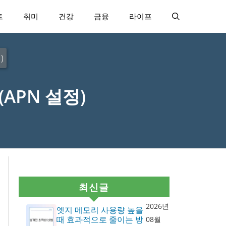
트
취미
건강
금융
라이프
)
APN 설정)
최신글
2026년
엣지 메모리 사용량 높을
때 효과적으로 줄이는 방
08월